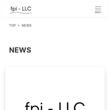
メ
イ
MENU
ン
コ
TOP
NEWS
ン
テ
ン
NEWS
ツ
へ
移
動